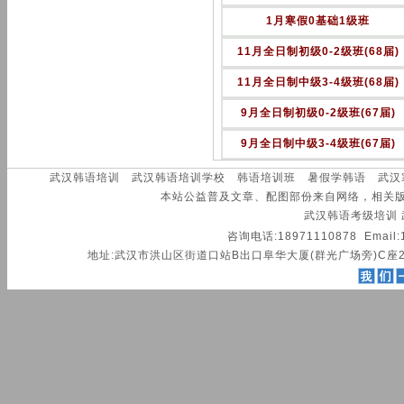
1月寒假0基础1级班
11月全日制初级0-2级班(68届)
11月全日制中级3-4级班(68届)
9月全日制初级0-2级班(67届)
9月全日制中级3-4级班(67届)
武汉韩语培训
武汉韩语培训学校
韩语培训班
暑假学韩语
武汉
本站公益普及文章、配图部份来自网络，相关
武汉韩语考级培训
咨询电话:18971110878 Email:
地址:武汉市洪山区街道口站B出口阜华大厦(群光广场旁)C座