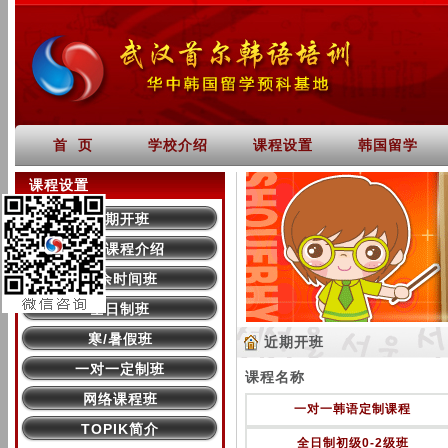
首 页
学校介绍
课程设置
韩国留学
课程设置
近期开班
常规课程介绍
业余时间班
全日制班
寒/暑假班
近期开班
一对一定制班
课程名称
网络课程班
一对一韩语定制课程
TOPIK简介
全日制初级0-2级班