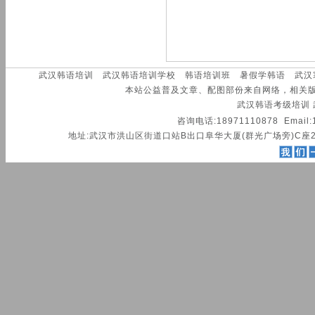
武汉韩语培训
武汉韩语培训学校
韩语培训班
暑假学韩语
武汉
本站公益普及文章、配图部份来自网络，相关
武汉韩语考级培训
咨询电话:18971110878 Email:
地址:武汉市洪山区街道口站B出口阜华大厦(群光广场旁)C座