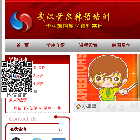
首 页
学校介绍
课程设置
韩国留学
近期开班
·
一对一韩语定制课程
·
全日制初级0-2级班
·
全日制中级3-4级班
·
0基础周日1级班
·
周末2级班
小星星
·
11月全日制初级0-2级班(73期