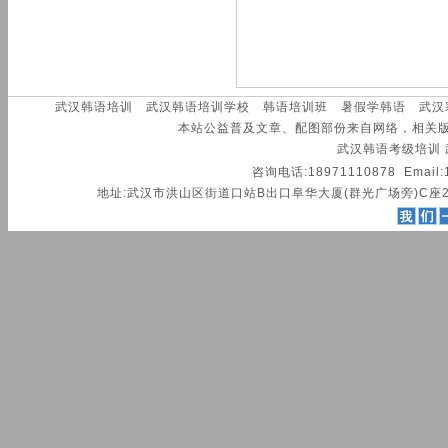
武汉韩语培训
武汉韩语培训学校
韩语培训班
暑假学韩语
武汉
本站公益普及文章、配图部份来自网络，相关
武汉韩语考级培训
咨询电话:18971110878 Email:
地址:武汉市洪山区街道口站B出口阜华大厦(群光广场旁)C座