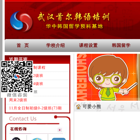
首 页
学校介绍
课程设置
韩国留学
近期开班
·
一对一韩语定制课程
·
全日制初级0-2级班
·
全日制中级3-4级班
·
0基础周日1级班
·
周末2级班
可爱小熊
·
11月全日制初级0-2级班(73期