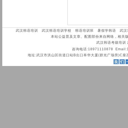
武汉韩语培训
武汉韩语培训学校
韩语培训班
暑假学韩语
武汉
本站公益普及文章、配图部份来自网络，相关
武汉韩语考级培训
咨询电话:18971110878 Email:
地址:武汉市洪山区街道口站B出口阜华大厦(群光广场旁)C座