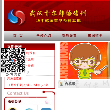
首 页
学校介绍
课程设置
韩国留学
近期开班
·
一对一韩语定制课程
·
全日制初级0-2级班
·
全日制中级3-4级班
·
0基础周日1级班
·
周末2级班
合格歌
·
11月全日制初级0-2级班(73期